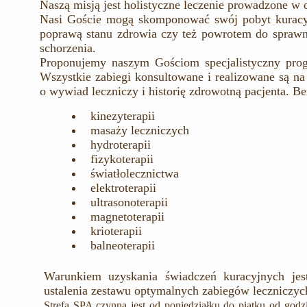
Naszą misją jest holistyczne leczenie prowadzone w 
Nasi Goście mogą skomponować swój pobyt kuracyjn
poprawą stanu zdrowia czy też powrotem do sprawno
schorzenia.
Proponujemy naszym Gościom specjalistyczny prog
Wszystkie zabiegi konsultowane i realizowane są n
o wywiad leczniczy i historię zdrowotną pacjenta. 
kinezyterapii
masaży leczniczych
hydroterapii
fizykoterapii
światłolecznictwa
elektroterapii
ultrasonoterapii
magnetoterapii
krioterapii
balneoterapii
Warunkiem uzyskania świadczeń kuracyjnych jest
ustalenia zestawu optymalnych zabiegów leczniczyc
Strefa SPA czynna jest od poniedziałku do piątku od god